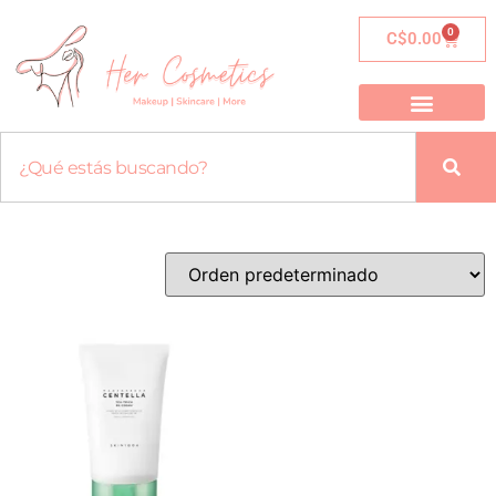
0
C$
0.00