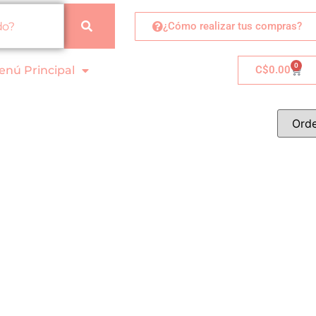
¿Cómo realizar tus compras?
0
enú Principal
C$
0.00