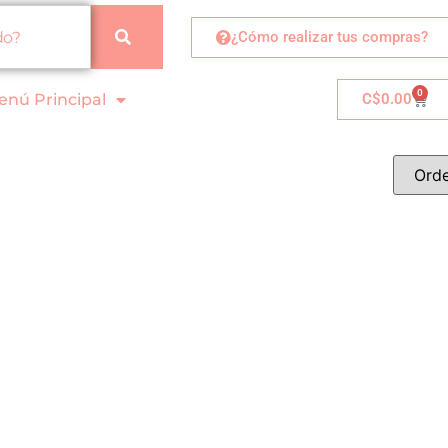
¿Cómo realizar tus compras?
0
enú Principal
C$
0.00