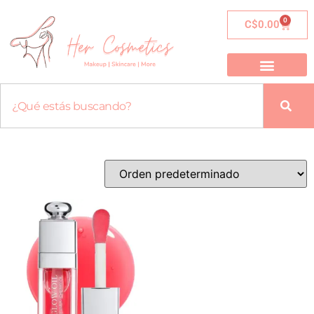
0
C$
0.00