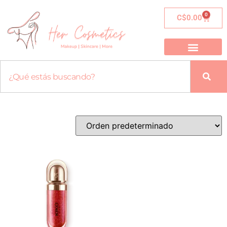
0
C$
0.00