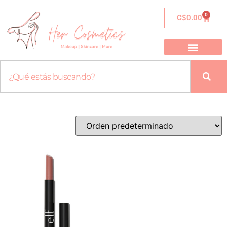
0
C$
0.00