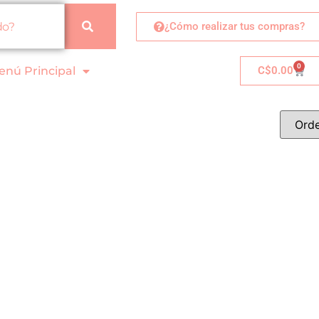
¿Cómo realizar tus compras?
0
enú Principal
C$
0.00