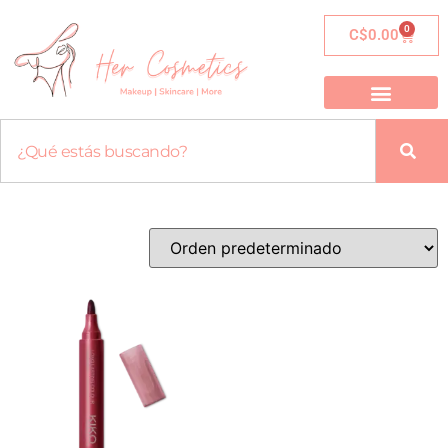
0
C$
0.00