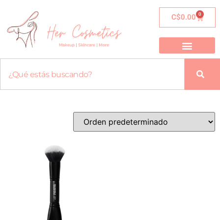
0
C$
0.00