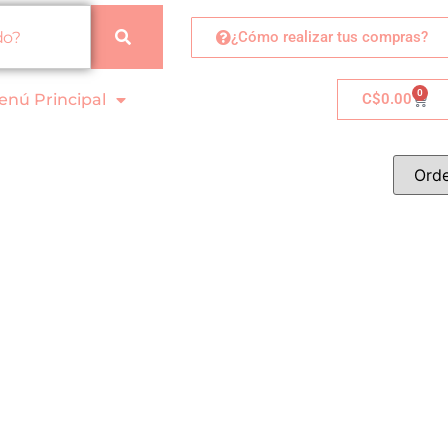
¿Cómo realizar tus compras?
0
enú Principal
C$
0.00