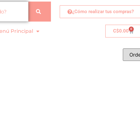
¿Cómo realizar tus compras?
0
enú Principal
C$
0.00