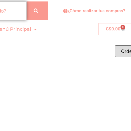
¿Cómo realizar tus compras?
0
enú Principal
C$
0.00