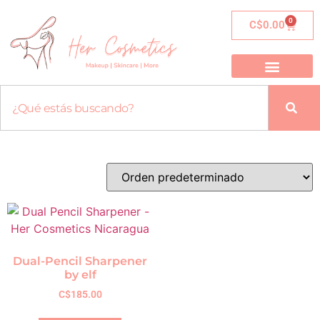
0
C$
0.00
Dual-Pencil Sharpener
by elf
C$
185.00