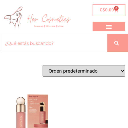
0
C$
0.00