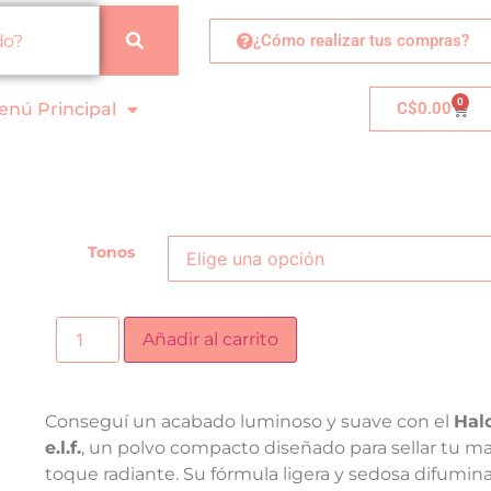
¿Cómo realizar tus compras?
0
enú Principal
C$
0.00
Tonos
Añadir al carrito
Conseguí un acabado luminoso y suave con el
Hal
e.l.f.
, un polvo compacto diseñado para sellar tu ma
toque radiante. Su fórmula ligera y sedosa difumin