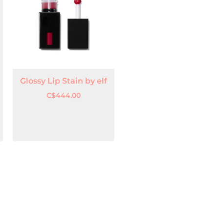
Glossy Lip Stain by elf
C$
444.00