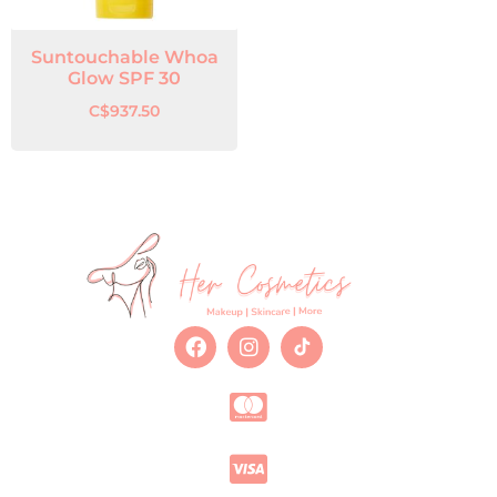
Suntouchable Whoa
Glow SPF 30
C$
937.50