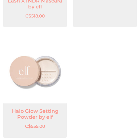
Lash XTNDR Mascara
by elf
C$
518.00
Halo Glow Setting
Powder by elf
C$
555.00