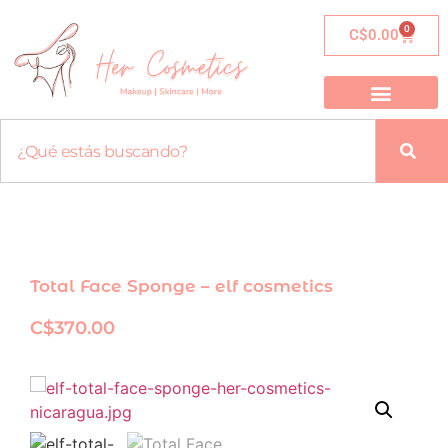
0
C$
0.00
Total Face Sponge – elf cosmetics
C$
370.00