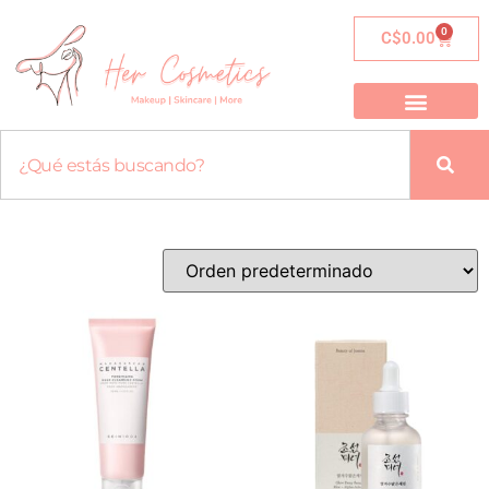
0
C$
0.00