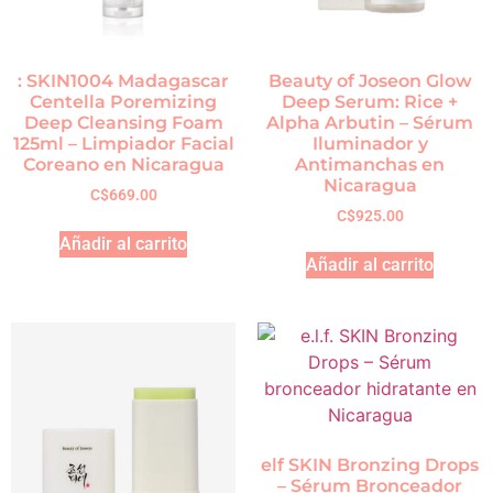
: SKIN1004 Madagascar
Beauty of Joseon Glow
Centella Poremizing
Deep Serum: Rice +
Deep Cleansing Foam
Alpha Arbutin – Sérum
125ml – Limpiador Facial
Iluminador y
Coreano en Nicaragua
Antimanchas en
Nicaragua
C$
669.00
C$
925.00
Añadir al carrito
Añadir al carrito
elf SKIN Bronzing Drops
– Sérum Bronceador